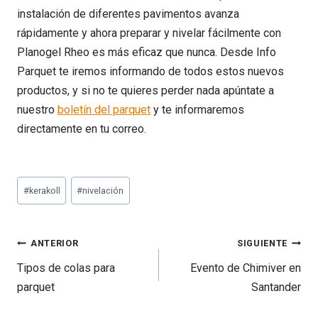
instalación de diferentes pavimentos avanza
rápidamente y ahora preparar y nivelar fácilmente con
Planogel Rheo es más eficaz que nunca. Desde Info
Parquet te iremos informando de todos estos nuevos
productos, y si no te quieres perder nada apúntate a
nuestro
boletín del parquet
y te informaremos
directamente en tu correo.
Etiquetas
#
kerakoll
#
nivelación
de
la
entrada:
Navegación
ANTERIOR
SIGUIENTE
de
Tipos de colas para
Evento de Chimiver en
entradas
parquet
Santander