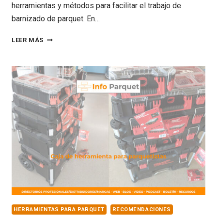
herramientas y métodos para facilitar el trabajo de
barnizado de parquet. En…
EL
LEER MÁS
CUBO
DEFINITIVO
PARA
BARNIZAR
PARQUET:
UNA
GUÍA
COMPLETA
HERRAMIENTAS PARA PARQUET
RECOMENDACIONES