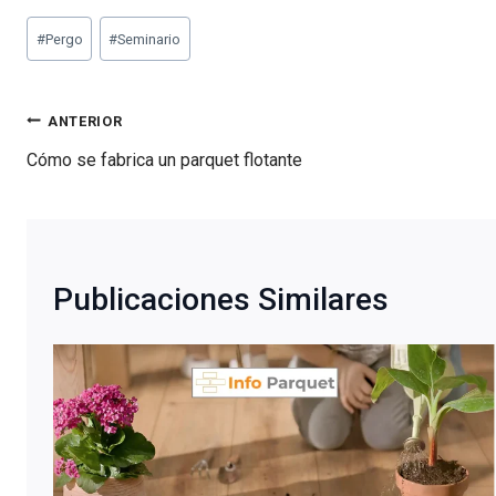
Etiquetas
#
Pergo
#
Seminario
de
la
entrada:
Navegación
ANTERIOR
de
Cómo se fabrica un parquet flotante
entradas
Publicaciones Similares