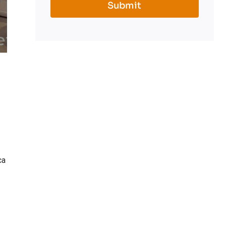
Submit
ca