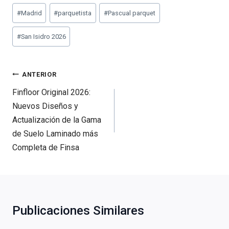
Etiquetas
#
Madrid
#
parquetista
#
Pascual parquet
de
la
#
San Isidro 2026
entrada:
Navegación
ANTERIOR
de
Finfloor Original 2026:
entradas
Nuevos Diseños y
Actualización de la Gama
de Suelo Laminado más
Completa de Finsa
Publicaciones Similares