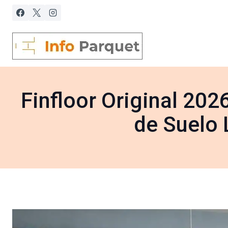
Saltar
al
contenido
Finfloor Original 20
de Suelo