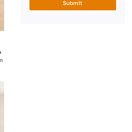
Submit
a
on