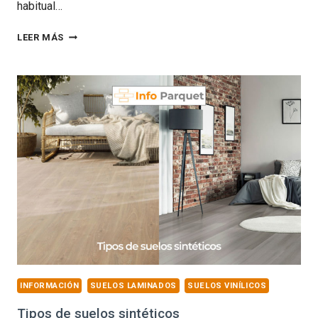
habitual…
¿COMO
LEER MÁS
INSTALAR
SUELO
LAMINADO
CON
MUEBLES?
INFORMACIÓN
SUELOS LAMINADOS
SUELOS VINÍLICOS
Tipos de suelos sintéticos