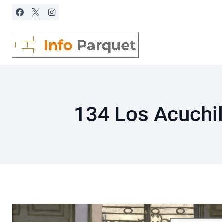
Saltar
al
contenido
134 Los Acuchi