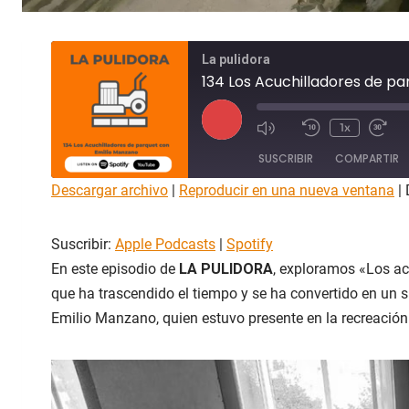
La pulidora
134 Los Acuchilladores de p
R
1x
e
SUSCRIBIR
COMPARTIR
p
r
Descargar archivo
|
Reproducir en una nueva ventana
|
o
COMPAR
Apple Podcasts
Spotify
TIR
d
Suscribir:
Apple Podcasts
|
Spotify
u
FEED RSS
ENLACE
c
En este episodio de
LA PULIDORA
, exploramos «Los ac
i
que ha trascendido el tiempo y se ha convertido en un
INCRUST
AR
r
Emilio Manzano, quien estuvo presente en la recreació
e
p
i
s