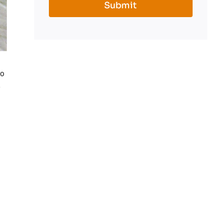
Submit
do
o