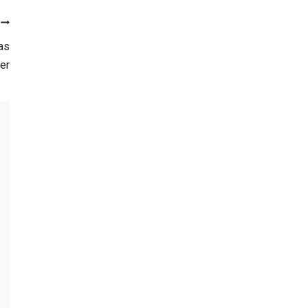
as
er