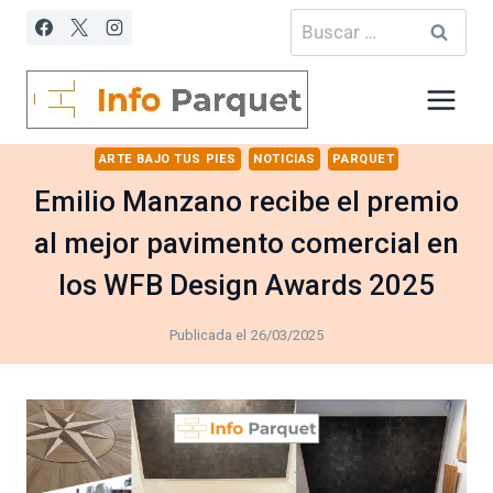
Saltar
Buscar:
al
contenido
ARTE BAJO TUS PIES
NOTICIAS
PARQUET
Emilio Manzano recibe el premio
al mejor pavimento comercial en
los WFB Design Awards 2025
Publicada el
26/03/2025