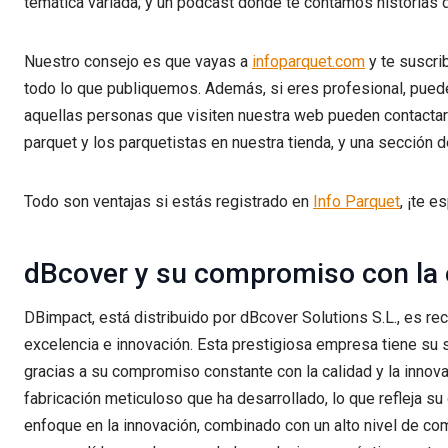
temática variada; y un podcast donde te contamos historias 
Nuestro consejo es que vayas a
infoparquet.com
y te suscri
todo lo que publiquemos. Además, si eres profesional, puede
aquellas personas que visiten nuestra web pueden contacta
parquet y los parquetistas en nuestra tienda, y una sección d
Todo son ventajas si estás registrado en
Info Parquet
, ¡te 
dBcover y su compromiso con la 
DBimpact, está distribuido por dBcover Solutions S.L., es re
excelencia e innovación. Esta prestigiosa empresa tiene su s
gracias a su compromiso constante con la calidad y la innov
fabricación meticuloso que ha desarrollado, lo que refleja s
enfoque en la innovación, combinado con un alto nivel de co