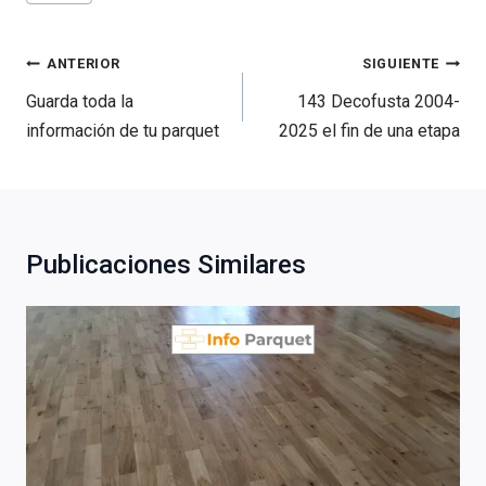
la
entrada:
Navegación
ANTERIOR
SIGUIENTE
de
Guarda toda la
143 Decofusta 2004-
entradas
información de tu parquet
2025 el fin de una etapa
Publicaciones Similares