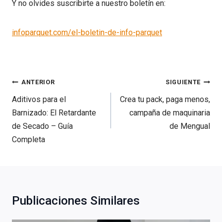
Y no olvides suscribirte a nuestro boletín en:
infoparquet.com/el-boletin-de-info-parquet
Navegación
ANTERIOR
SIGUIENTE
de
Aditivos para el
Crea tu pack, paga menos,
entradas
Barnizado: El Retardante
campaña de maquinaria
de Secado – Guía
de Mengual
Completa
Publicaciones Similares