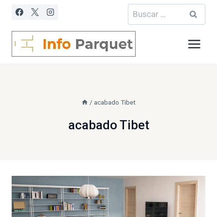
Saltar
Buscar:
al
contenido
/
acabado Tibet
acabado Tibet