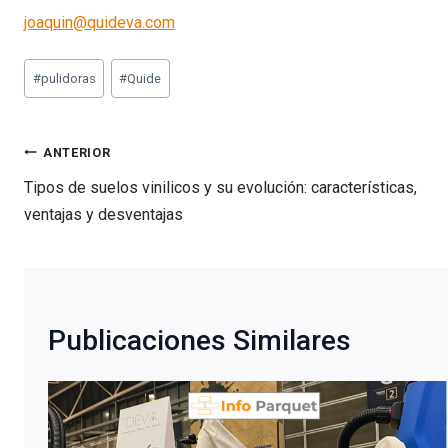
joaquin@quideva.com
Etiquetas
#
pulidoras
#
Quide
de
la
entrada:
Navegación
ANTERIOR
de
Tipos de suelos vinilicos y su evolución: características,
entradas
ventajas y desventajas
Publicaciones Similares