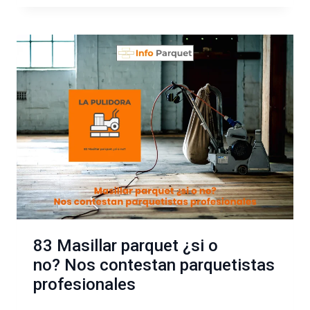
SERRA,
BUEN
TRABAJADOR
Y
MEJOR
PERSONA
83 Masillar parquet ¿si o
no? Nos contestan parquetistas
profesionales