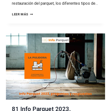
restauración del parquet, los diferentes tipos de…
82
LEER MÁS
EL
PRECIO
DE
LA
RESTARURACIÓN
DE
PARQUET:
MATERIALES,
HERRAMIENTAS
Y
MANO
DE
OBRA
81 Info Parquet 2023,