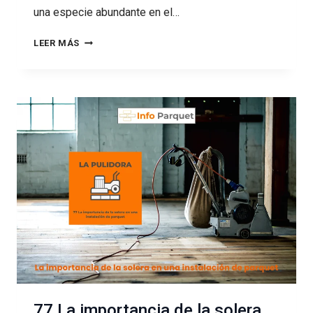
una especie abundante en el…
78
LEER MÁS
LA
MADERA
DE
PINO
77 La importancia de la solera