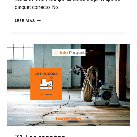
parquet correcto. No…
72
LEER MÁS
ELEGIR
PARQUET
Y
AL
PARQUETISTA