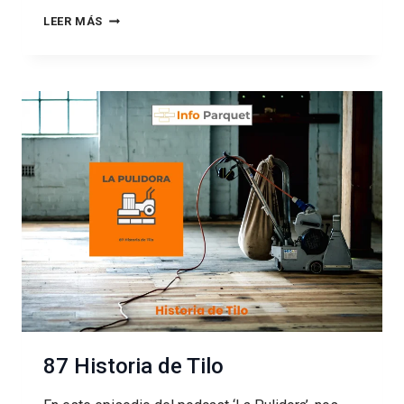
88
LEER MÁS
MADERA
DE
TECA
87 Historia de Tilo