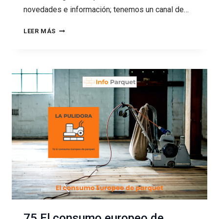
novedades e información; tenemos un canal de…
76
LEER MÁS
EL
DOLOR
DE
PAGAR
POR
EL
PARQUET
75 El consumo europeo de