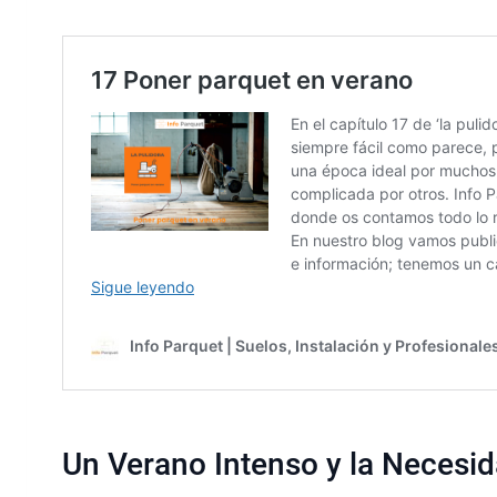
o
d
i
o
Un Verano Intenso y la Necesid