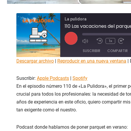
La pulidora
110 Las vacaciones del parqu
R
1x
e
SUSCRIBIR
COMPARTIR
p
r
Descargar archivo
|
Reproducir en una nueva ventana
|
o
COMPAR
Apple Podcasts
Spotify
TIR
d
Suscribir:
Apple Podcasts
|
Spotify
u
FEED RSS
ENLACE
c
En el episodio número 110 de «La Pulidora», el primer
i
crucial para todos los profesionales: la necesidad de
INCRUST
AR
r
años de experiencia en este oficio, quiero compartir mi
e
tan exigente como el nuestro.
p
i
s
Podcast donde hablamos de poner parquet en verano: