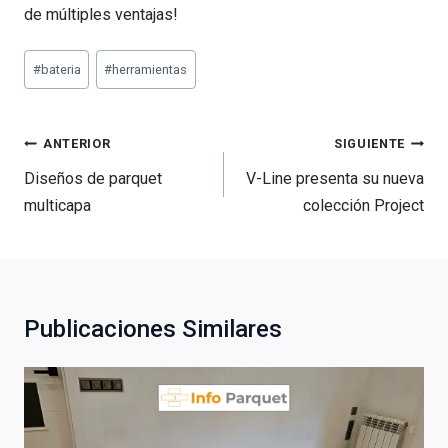
de múltiples ventajas!
Etiquetas
#
bateria
#
herramientas
de
la
entrada:
Navegación
ANTERIOR
SIGUIENTE
de
Diseños de parquet
V-Line presenta su nueva
entradas
multicapa
colección Project
Publicaciones Similares