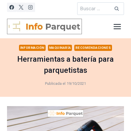
Saltar
Buscar:
al
contenido
INFORMACIÓN
MAQUINARÍA
RECOMENDACIONES
Herramientas a batería para
parquetistas
Publicada el
19/10/2021