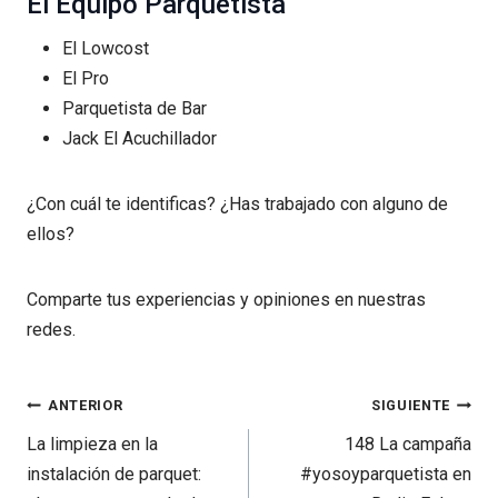
El Equipo Parquetista
El Lowcost
El Pro
Parquetista de Bar
Jack El Acuchillador
¿Con cuál te identificas? ¿Has trabajado con alguno de
ellos?
Comparte tus experiencias y opiniones en nuestras
redes.
Navegación
ANTERIOR
SIGUIENTE
de
La limpieza en la
148 La campaña
entradas
instalación de parquet:
#yosoyparquetista en