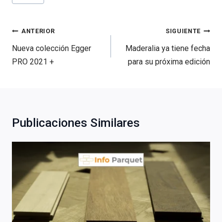
de
la
entrada:
Navegación
ANTERIOR
SIGUIENTE
de
Nueva colección Egger
Maderalia ya tiene fecha
entradas
PRO 2021 +
para su próxima edición
Publicaciones Similares