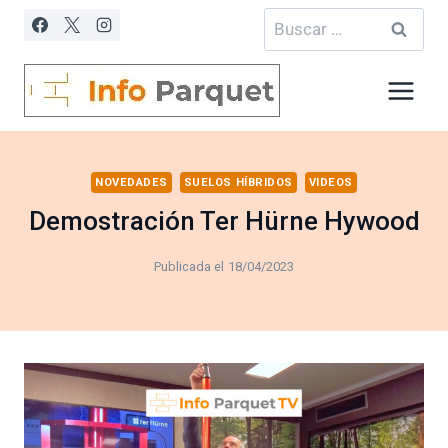
Saltar
Buscar:
al
contenido
NOVEDADES
SUELOS HÍBRIDOS
VIDEOS
Demostración Ter Hürne Hywood
Publicada el
18/04/2023