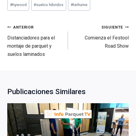
Etiquetas
#
hywood
#
suelos hibridos
#
terhurne
de
la
entrada:
Navegación
ANTERIOR
SIGUIENTE
de
Distanciadores para el
Comienza el Festool
entradas
montaje de parquet y
Road Show
suelos laminados
Publicaciones Similares