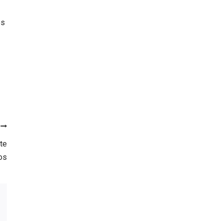
os
te
os