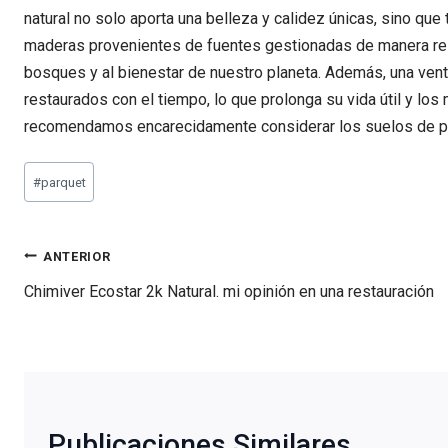
natural no solo aporta una belleza y calidez únicas, sino que
maderas provenientes de fuentes gestionadas de manera re
bosques y al bienestar de nuestro planeta. Además, una ven
restaurados con el tiempo, lo que prolonga su vida útil y l
recomendamos encarecidamente considerar los suelos de par
Etiquetas
#
parquet
de
la
entrada:
Navegación
ANTERIOR
de
Chimiver Ecostar 2k Natural. mi opinión en una restauración
entradas
Publicaciones Similares