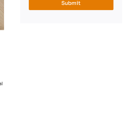
Submit
al