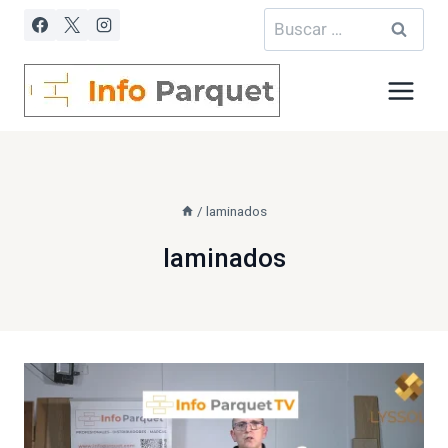
Saltar
Buscar:
al
contenido
/
laminados
laminados