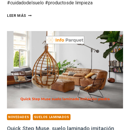
#cuidadodelsuelo #productosde limpieza
CÓMO
LEER MÁS
LIMPIAR
Y
MANTENER
SUELOS
LAMINADOS,
DE
MADERA
Y
VINÍLICOS:
CONSEJOS
Y
PRODUCTOS
RECOMENDADOS
NOVEDADES
SUELOS LAMINADOS
LYSSOLEN
Quick Step Muse, suelo laminado imitación