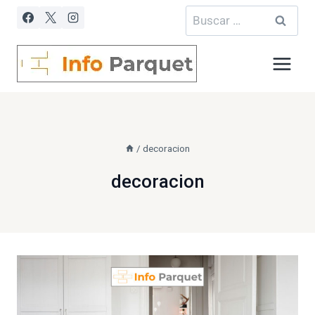
Saltar
Buscar:
al
contenido
/
decoracion
decoracion