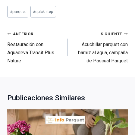
Etiquetas
#
parquet
#
quick step
de
la
entrada:
Navegación
ANTERIOR
SIGUIENTE
de
Restauración con
Acuchillar parquet con
entradas
Aquadeva Transit Plus
barniz al agua, campaña
Nature
de Pascual Parquet
Publicaciones Similares