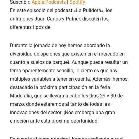
Suscribir:
Apple Podcasts
|
Spotify
c
i
En este episodio del podcast «La Pulidora», los
INCRUST
AR
r
anfitriones Juan Carlos y Patrick discuten los
e
diferentes tipos de
p
i
s
Durante la jornada de hoy hemos abordado la
o
diversidad de opciones que existen en el mercado en
d
cuanto a suelos de parquet. Aunque pueda resultar un
i
tema aparentemente sencillo, lo cierto es que hay
o
múltiples variables a tener en cuenta. Además, hemos
destacado la próxima participación en la feria
Maderalia, que se llevará a cabo los días 29 y 30 de
marzo, donde estaremos al tanto de todas las
innovaciones del sector. ¡Nos embarga una gran
emoción ante esta próxima oportunidad!