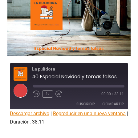
La pulidora
40 Especial Navidad y tomas falsas
R
1x
00:00
/
38:11
e
SUSCRIBIR
COMPARTIR
p
Descargar archivo
r
|
Reproducir en una nueva ventana
|
COMPAR
o
Duración: 38:11
Apple Podcasts
Spotify
TIR
d
FEED RSS
u
ENLACE