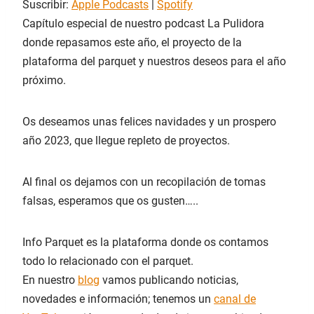
Suscribir:
Apple Podcasts
|
Spotify
c
i
Capítulo especial de nuestro podcast La Pulidora
INCRUST
AR
r
donde repasamos este año, el proyecto de la
e
plataforma del parquet y nuestros deseos para el año
p
próximo.
i
s
o
Os deseamos unas felices navidades y un prospero
d
año 2023, que llegue repleto de proyectos.
i
o
Al final os dejamos con un recopilación de tomas
falsas, esperamos que os gusten…..
Info Parquet es la plataforma donde os contamos
todo lo relacionado con el parquet.
En nuestro
blog
vamos publicando noticias,
novedades e información; tenemos un
canal de