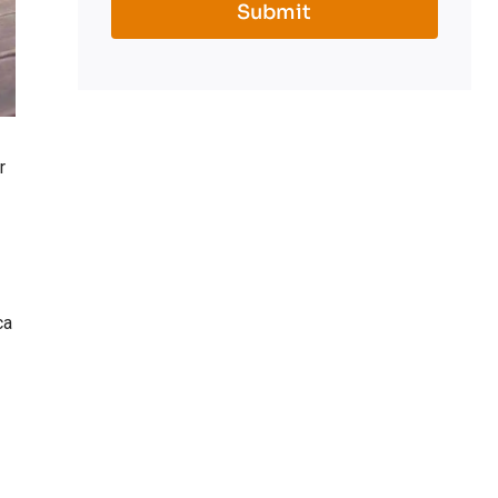
Submit
r
ca