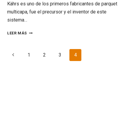
Kährs es uno de los primeros fabricantes de parquet
multicapa, fue el precursor y el inventor de este
sistema…
PRESENTACIÓN
LEER MÁS
DE
KÄHRS
Navegación
Página
1
2
3
4
LIFE
de
anterior
EL
página
1
DE
ABRIL