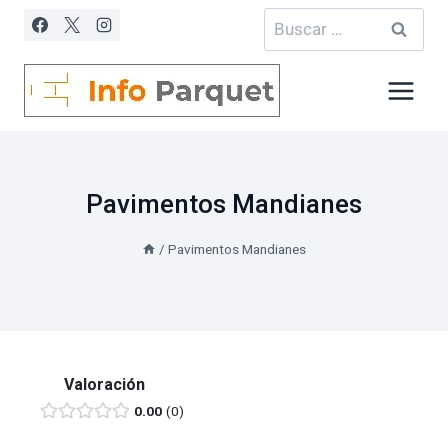
Saltar
Buscar:
al
contenido
Pavimentos Mandianes
/
Pavimentos Mandianes
Valoración
0.00
0