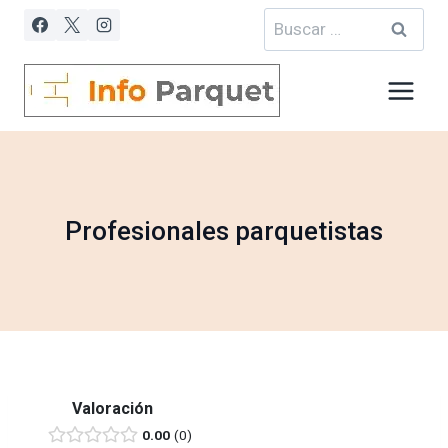
Saltar
Buscar:
al
contenido
Profesionales parquetistas
Valoración
0.00
0