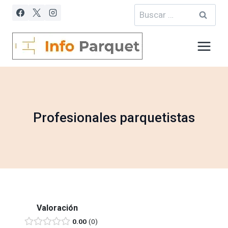
Saltar
Buscar:
al
contenido
Profesionales parquetistas
Valoración
0.00
0