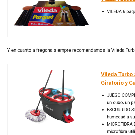
VILEDA 6 paq
Y en cuanto a fregona siempre recomendamos la Vileda Turb
Vileda Turbo 
Giratorio y C
JUEGO COMPLET
un cubo, un p
ESCURRIDO SIN
humedad a su
MICROFIBRA D
microfibra uti