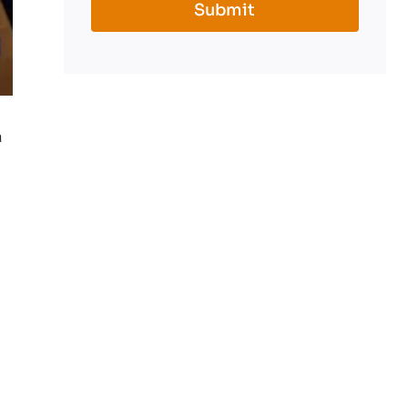
Submit
a