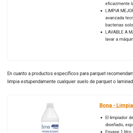
eficazmente la
LIMPIA MEJOR
avanzada tecn
bacterias solo
LAVABLE A MÁ
lavar a máquin
En cuanto a productos específicos para parquet recomendamos
limpia estupendamente cualquier suelo de parquet o laminad
Bona - Limpia
El limpiador 
diseñado, esp
Envase 1 litro