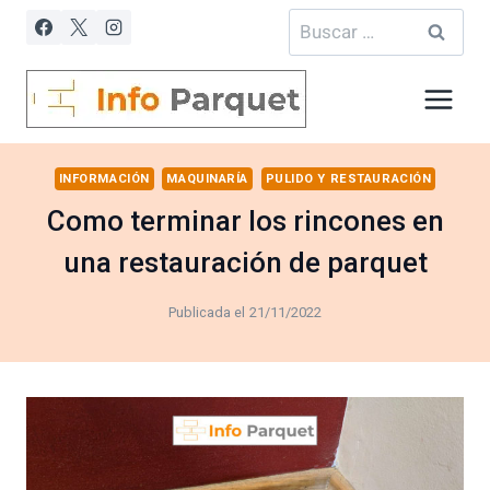
Saltar
Buscar:
al
contenido
INFORMACIÓN
MAQUINARÍA
PULIDO Y RESTAURACIÓN
Como terminar los rincones en
una restauración de parquet
Publicada el
21/11/2022