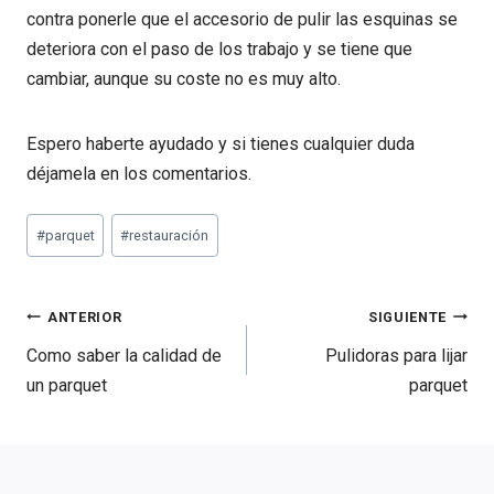
contra ponerle que el accesorio de pulir las esquinas se
deteriora con el paso de los trabajo y se tiene que
cambiar, aunque su coste no es muy alto.
Espero haberte ayudado y si tienes cualquier duda
déjamela en los comentarios.
Etiquetas
#
parquet
#
restauración
de
la
entrada:
Navegación
ANTERIOR
SIGUIENTE
de
Como saber la calidad de
Pulidoras para lijar
entradas
un parquet
parquet