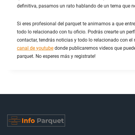
e
definitiva, pasamos un rato hablando de un tema que 
p
i
s
Si eres profesional del parquet te animamos a que entr
o
todo lo relacionado con tu oficio. Podrás crearte un perf
d
contactar, tendrás noticias y todo lo relacionado con 
i
o
canal de youtube
donde publicaremos videos que puede
parquet. No esperes más y registrate!