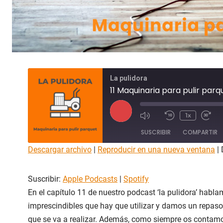
La pulidora
11 Maquinaria para pulir parq
R
1x
e
SUSCRIBIR
COMPARTIR
p
r
Descargar archivo
|
Reproducir en una nueva ventana
|
o
COMPAR
Apple Podcasts
Spotify
TIR
d
Suscribir:
Apple Podcasts
|
Spotify
u
FEED RSS
ENLACE
c
En el capítulo 11 de nuestro podcast ‘la pulidora’ habl
i
imprescindibles que hay que utilizar y damos un repaso 
INCRUST
AR
r
que se va a realizar. Además, como siempre os contamo