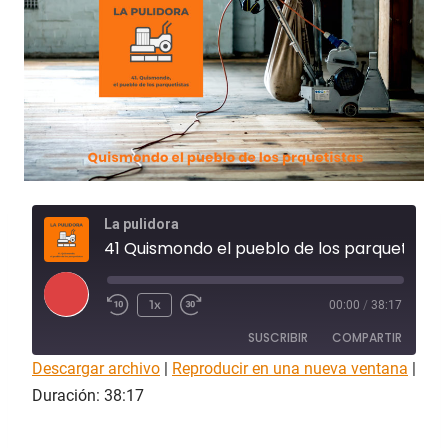
La pulidora
41 Quismondo el pueblo de los parquetistas
R
1x
00:00
/
38:17
e
SUSCRIBIR
COMPARTIR
p
Descargar archivo
r
|
Reproducir en una nueva ventana
|
COMPAR
o
Duración: 38:17
Apple Podcasts
Spotify
TIR
d
FEED RSS
u
ENLACE