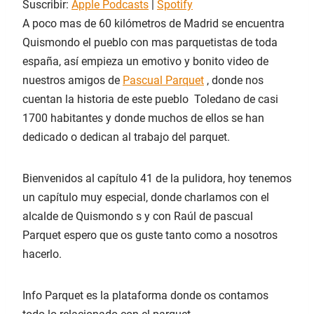
Suscribir:
Apple Podcasts
|
Spotify
c
i
A poco mas de 60 kilómetros de Madrid se encuentra
INCRUST
AR
r
Quismondo el pueblo con mas parquetistas de toda
e
españa, así empieza un emotivo y bonito video de
p
nuestros amigos de
Pascual Parquet
, donde nos
i
s
cuentan la historia de este pueblo Toledano de casi
o
1700 habitantes y donde muchos de ellos se han
d
dedicado o dedican al trabajo del parquet.
i
o
Bienvenidos al capítulo 41 de la pulidora, hoy tenemos
un capítulo muy especial, donde charlamos con el
alcalde de Quismondo s y con Raúl de pascual
Parquet espero que os guste tanto como a nosotros
hacerlo.
Info Parquet es la plataforma donde os contamos