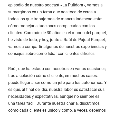
AR
r
episodio de nuestro podcast «La Pulidora», vamos a
e
sumergirnos en un tema que nos toca de cerca a
p
todos los que trabajamos de manera independiente:
i
s
cómo manejar situaciones complicadas con los
o
clientes. Con más de 30 años en el mundo del parquet,
d
he visto de todo, y hoy, junto a Raúl de Pajual Parquet,
i
vamos a compartir algunas de nuestras experiencias y
o
consejos sobre cómo lidiar con clientes difíciles.
Raúl, que ha estado con nosotros en varias ocasiones,
trae a colación cómo el cliente, en muchos casos,
puede llegar a ser como un jefe para los autónomos. Y
es que, al final del día, nuestra labor es satisfacer sus
necesidades y expectativas, aunque no siempre es
una tarea fácil. Durante nuestra charla, discutimos
cómo cada cliente es único y cómo, a veces, debemos