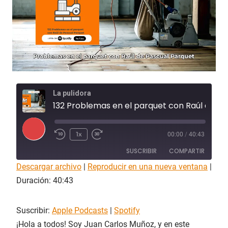
La pulidora
132 Problemas en el parquet con Raúl de Pascual Parquet
R
1x
00:00
/
40:43
e
SUSCRIBIR
COMPARTIR
p
Descargar archivo
r
|
Reproducir en una nueva ventana
|
COMPAR
o
Duración: 40:43
Apple Podcasts
Spotify
TIR
d
FEED RSS
u
ENLACE
Suscribir:
Apple Podcasts
|
Spotify
c
i
¡Hola a todos! Soy Juan Carlos Muñoz, y en este
INCRUST