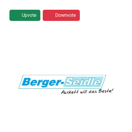
Upvote
Downvote